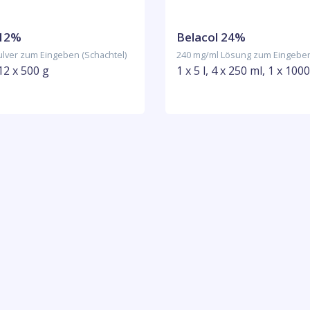
 12%
Belacol 24%
ulver zum Eingeben (Schachtel)
240 mg/ml Lösung zum Eingeben
 12 x 500 g
1 x 5 l, 4 x 250 ml, 1 x 100