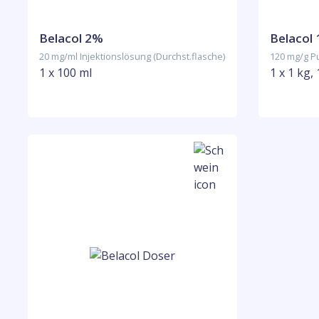
Belacol 2%
Belacol
20 mg/ml Injektionslösung (Durchst.flasche)
120 mg/g P
1 x 100 ml
1 x 1 kg,