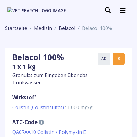
Startseite
Medizin
Belacol
Belacol 100%
Belacol 100%
AQ
B
1 x 1 kg
Granulat zum Eingeben über das
Trinkwasser
Wirkstoff
Colistin (Colistinsulfat)
: 1.000 mg/g
ATC-Code
QA07AA10 Colistin / Polymyxin E