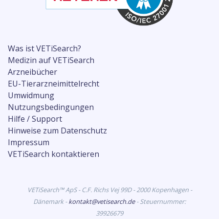
Was ist VETiSearch?
Medizin auf VETiSearch
Arzneibücher
EU-Tierarzneimittelrecht
Umwidmung
Nutzungsbedingungen
Hilfe / Support
Hinweise zum Datenschutz
Impressum
VETiSearch kontaktieren
VETiSearch™ ApS - C.F. Richs Vej 99D - 2000 Kopenhagen -
Dänemark -
kontakt@vetisearch.de
- Steuernummer:
39926679