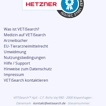
Was ist VETiSearch?
Medizin auf VETiSearch
Arzneibücher
EU-Tierarzneimittelrecht
Umwidmung
Nutzungsbedingungen
Hilfe / Support
Hinweise zum Datenschutz
Impressum
VETiSearch kontaktieren
VETiSearch™ ApS - C.F. Richs Vej 99D - 2000 Kopenhagen -
Dänemark -
kontakt@vetisearch.de
- Steuernummer: