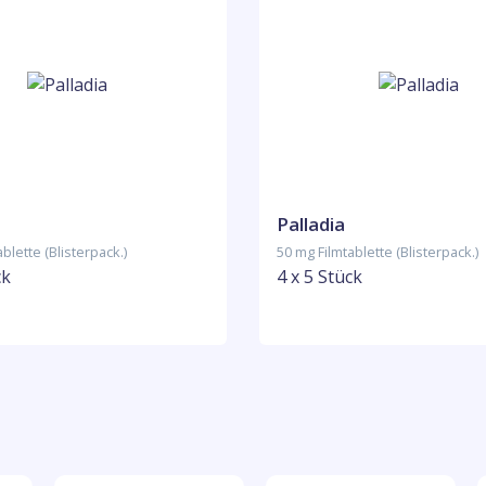
Palladia
blette (Blisterpack.)
50 mg Filmtablette (Blisterpack.)
ck
4 x 5 Stück