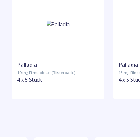
Palladia
Palladia
10 mg Filmtablette (Blisterpack.)
15 mg Filmta
4 x 5 Stück
4 x 5 Stü