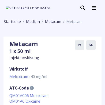
Startseite
Medizin
Metacam
Metacam
Metacam
IV
SC
1 x 50 ml
Injektionslösung
Wirkstoff
Meloxicam
: 40 mg/ml
ATC-Code
QM01AC06 Meloxicam
QM01AC Oxicame