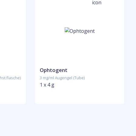
Ophtogent
hst.flasche)
3 mg/ml Augengel (Tube)
1 x 4 g