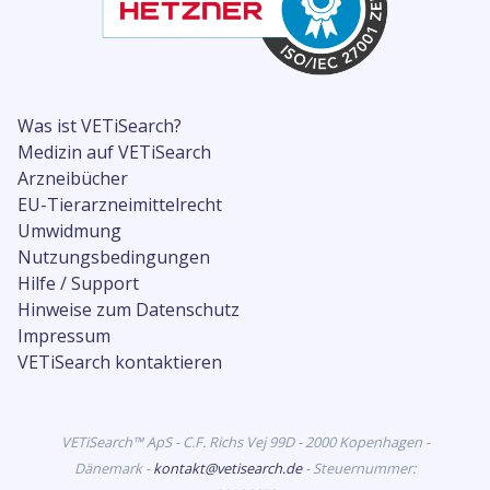
Was ist VETiSearch?
Medizin auf VETiSearch
Arzneibücher
EU-Tierarzneimittelrecht
Umwidmung
Nutzungsbedingungen
Hilfe / Support
Hinweise zum Datenschutz
Impressum
VETiSearch kontaktieren
VETiSearch™ ApS - C.F. Richs Vej 99D - 2000 Kopenhagen -
Dänemark -
kontakt@vetisearch.de
- Steuernummer: