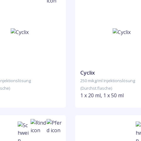
Cyclix
Injektionslösung
250 mikg/ml Injektionslösung
asche)
(Durchst.flasche)
1 x 20 ml, 1 x 50 ml