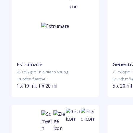
Estrumate
Genestr
250 mikg/ml Injektionslösung
75 mikg/ml 
(Durchst.flasche)
(Durchst.fl
1 x 10 ml, 1 x 20 ml
5 x 20 ml