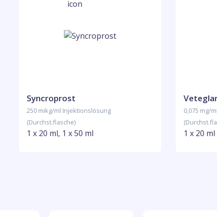
Syncroprost
Vetegla
250 mikg/ml Injektionslösung
0,075 mg/ml
(Durchst.flasche)
(Durchst.fl
1 x 20 ml, 1 x 50 ml
1 x 20 ml