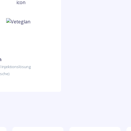
n
 Injektionslösung
asche)