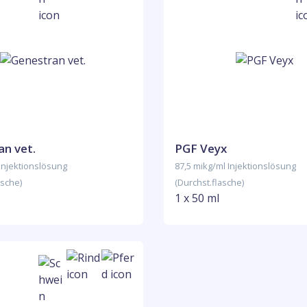
an vet.
PGF Veyx
Injektionslösung
87,5 mikg/ml Injektionslösung
asche)
(Durchst.flasche)
1 x 50 ml