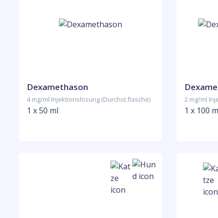
Dexamethason
Dexamet
4 mg/ml Injektionslösung (Durchst.flasche)
2 mg/ml Inj
1 x 50 ml
1 x 100 m