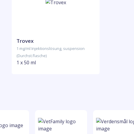
Trovex
1 mg/ml Injektionslösung, suspension
(Durchst.flasche)
1 x 50 ml