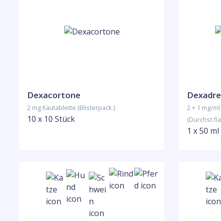
Dexacortone
Dexadre
2 mg Kautablette (Blisterpack.)
2 + 1 mg/ml
10 x 10 Stück
(Durchst.fl
1 x 50 ml