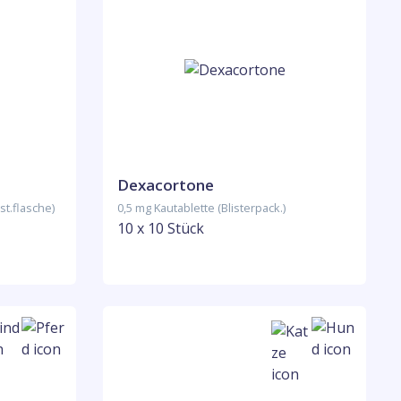
Dexacortone
st.flasche)
0,5 mg Kautablette (Blisterpack.)
10 x 10 Stück