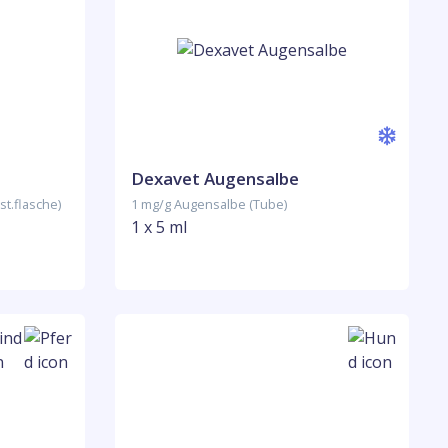
Dexavet Augensalbe
st.flasche)
1 mg/g Augensalbe (Tube)
1 x 5 ml