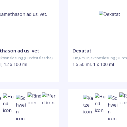
hason ad us. vet.
Dexatat
ektionslösung (Durchst.flasche)
2 mg/ml Injektionslösung (Durch
l, 12 x 100 ml
1 x 50 ml, 1 x 100 ml