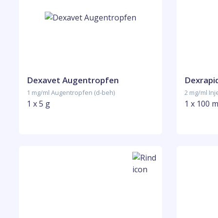
Dexavet Augentropfen
Dexrapid
1 mg/ml Augentropfen (d-beh)
2 mg/ml Inj
1 x 5 g
1 x 100 m