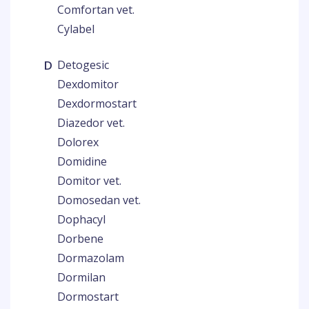
Comfortan vet.
Cylabel
D
Detogesic
Dexdomitor
Dexdormostart
Diazedor vet.
Dolorex
Domidine
Domitor vet.
Domosedan vet.
Dophacyl
Dorbene
Dormazolam
Dormilan
Dormostart