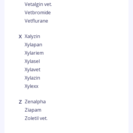
Vetalgin vet.
Vetbromide
Vetflurane
X
Xalyzin
Xylapan
Xylariem
Xylasel
Xylavet
Xylazin
Xylexx
Z
Zenalpha
Ziapam
Zoletil vet.