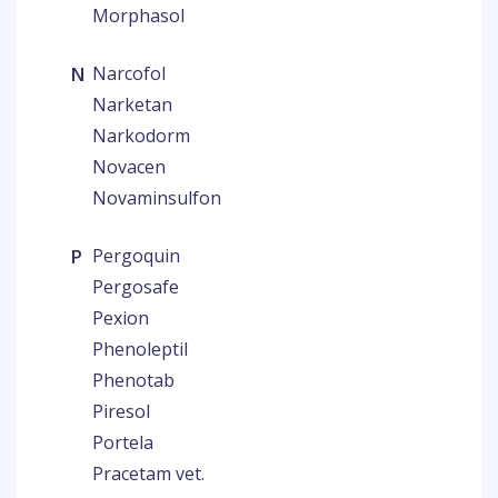
Morphasol
N
Narcofol
Narketan
Narkodorm
Novacen
Novaminsulfon
P
Pergoquin
Pergosafe
Pexion
Phenoleptil
Phenotab
Piresol
Portela
Pracetam vet.