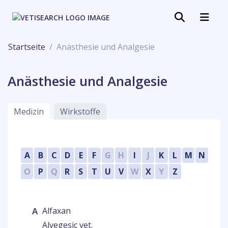
Startseite
Anästhesie und Analgesie
Anästhesie und Analgesie
Medizin
Wirkstoffe
A
B
C
D
E
F
G
H
I
J
K
L
M
N
O
P
Q
R
S
T
U
V
W
X
Y
Z
A
Alfaxan
Alvegesic vet.