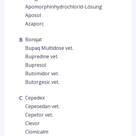
Apomorphinhydrochlorid-Lösung
Aposol
Azaporc
B
Bonqat
Bupaq Multidose vet.
Bupredine vet.
Bupresol
Butomidor vet.
Butorgesic vet.
C
Cepedex
Cepesedan vet.
Cepetor vet.
Clevor
Clomicalm