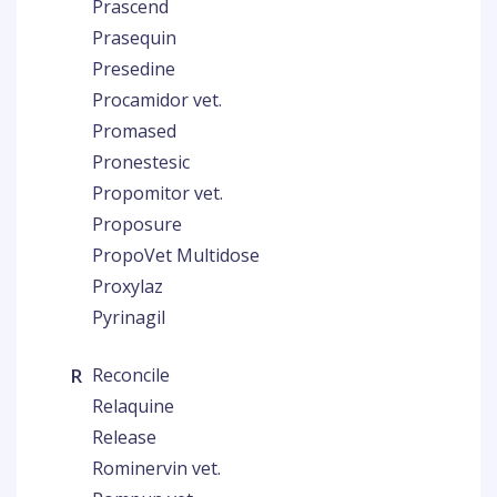
Prascend
Prasequin
Presedine
Procamidor vet.
Promased
Pronestesic
Propomitor vet.
Proposure
PropoVet Multidose
Proxylaz
Pyrinagil
R
Reconcile
Relaquine
Release
Rominervin vet.