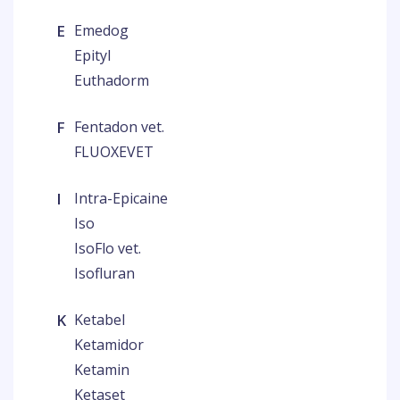
E
Emedog
Epityl
Euthadorm
F
Fentadon vet.
FLUOXEVET
I
Intra-Epicaine
Iso
IsoFlo vet.
Isofluran
K
Ketabel
Ketamidor
Ketamin
Ketaset