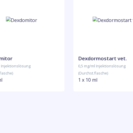
mitor
Dexdormostart vet.
 Injektionslösung
0,5 mg/ml Injektionslösung
flasche)
(Durchst.flasche)
ml
1 x 10 ml