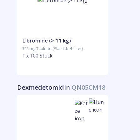
Libromide (> 11 kg)
325 mg Tablette (Plastikbehälter)
1 x 100 Stück
Dexmedetomidin
QN05CM18