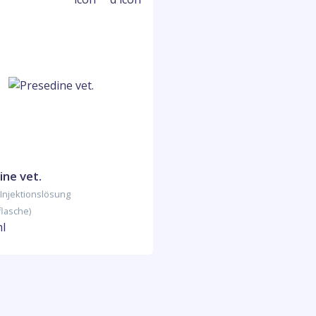
ine vet.
Injektionslösung
flasche)
ml