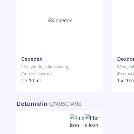
Cepedex
Dexdo
0,5 mg/ml Injektionslösung
0,5 mg/ml
(Durchst.flasche)
(Durchst.
1 x 10 ml
1 x 10 
Detomidin
QN05CM90