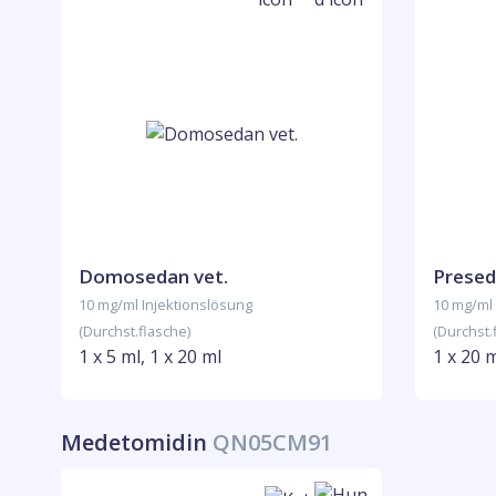
Domosedan vet.
Presed
10 mg/ml Injektionslösung
10 mg/ml 
(Durchst.flasche)
(Durchst.
1 x 5 ml, 1 x 20 ml
1 x 20 
Medetomidin
QN05CM91