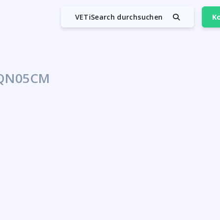
VETiSearch durchsuchen
Ko
QN05CM
M