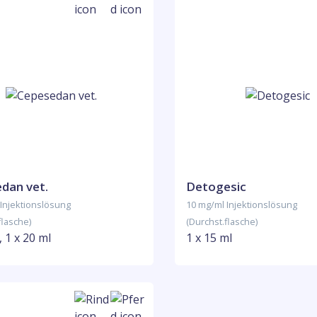
dan vet.
Detogesic
Injektionslösung
10 mg/ml Injektionslösung
flasche)
(Durchst.flasche)
, 1 x 20 ml
1 x 15 ml