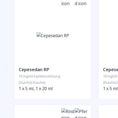
Cepesedan RP
Cepese
10 mg/ml Injektionslösung
10 mg/ml 
(Durchst.flasche)
(Durchst.
1 x 5 ml, 1 x 20 ml
1 x 5 ml